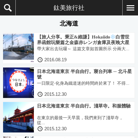
鈦美旅行社
北海道
【旅人分享。秉正&維謙】Hokaiido
白雪世
界函館玩樂篇之金森赤レンガ倉庫及夜晚大星
星五稜郭
帶大家出去玩囉～ 這篇文章如首圖所示 分兩大...
2016.08.19
日本北海道東京 半自由行。寢台列車 ─ 北斗星
號
一日限定‧化身為鐵道迷的時間終於來了！ 不得...
2015.12.30
日本北海道東京 半自由行。淺草寺。和服體驗
在東京的最後一天早晨，我們來到了淺草寺，
從...
2015.12.30