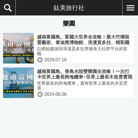
鈦美旅行社
樂園
越南富國島。富國大世界全攻略！最大竹構裝
置藝術、泰迪熊博物館、浪漫貢多拉、精彩國
粹秀不用飛歐洲也有的繽紛氛圍！
以繽紛建築與浪漫貢多拉席捲各大社群平台的富
國...
2024.07.18
越南富國島。香島水陸雙樂園全攻略！一次打
卡世界上最長跨海纜車+世界上最長木造雲霄飛
車。
世界最長的跨海纜車，還有世界上最長的木造雲
霄...
2024.06.06